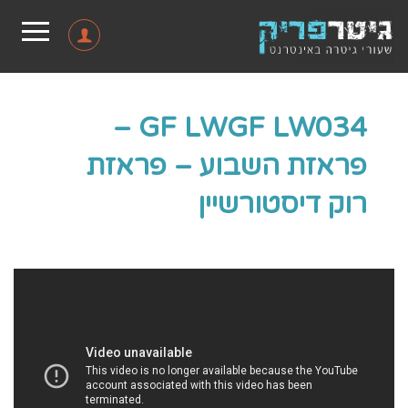
GF LWGF LW034 –
פראזת השבוע – פראזת
רוק דיסטורשיין