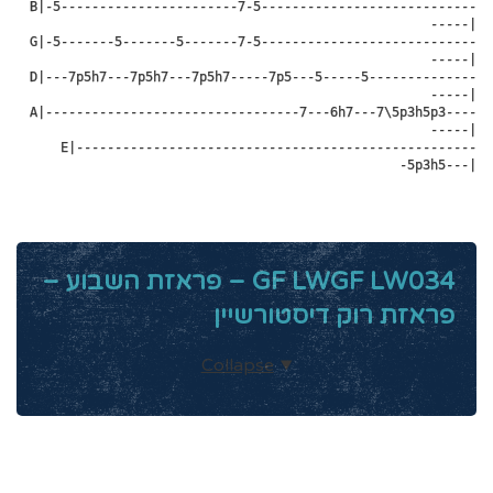
 B|-5-----------------------7-5----------------------------
-----|

 G|-5-------5-------5-------7-5----------------------------
-----|

 D|---7p5h7---7p5h7---7p5h7-----7p5---5-----5--------------
-----|

 A|---------------------------------7---6h7---7\5p3h5p3----
-----|

 E|----------------------------------------------------
-5p3h5---|
GF LWGF LW034 – פראזת השבוע –
פראזת רוק דיסטורשיין
Collapse