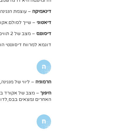
הדומיננטה היא דרגה שמבח
דינאמיקה
– עוצמת הנגינה.
דיאטוני
– שייך לסולם.אקור
דיסוננס
– מצב של 2 תווים או יותר היוצרים חוסר הרמוניה וצורמים לאוזן.
דוגמא למרווח דיסוננטי הוא נגינה של 2 תווים הנמצאים במרחק של ח
ה
הרמוניה
– ליווי של מנגינה,
היפוך
– מצב של אקורד בו
האחרים נמצאים בבס,לדוגמא: ה
ח