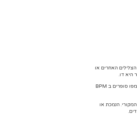
הצלילים האחרים או
 היא דו.
– מהירות הפעימות שאנחנו סופרים.שיר מהיר הטמפו יהיה גבוה והפוך. את הטמפו סופרים ב BPM
מקורי. הנמכת או
ים.