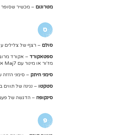
מטרונום
– מכשיר שסופר 
ס
סולם
– רצף של צלילים עו
ספטאקורד
– אקורד מרוב
מז'ור או מינור עם Maj7 או 7,לפי הסולם בהתאמה. האקורד מכיל בתוכו מרווח של ספטימה ומכאן שמו.
סימני היתק
– סימני הזזה ש
סטקטו
– נגינה של תווים ב
סינקופה
– הדגשה של פעמ
פ