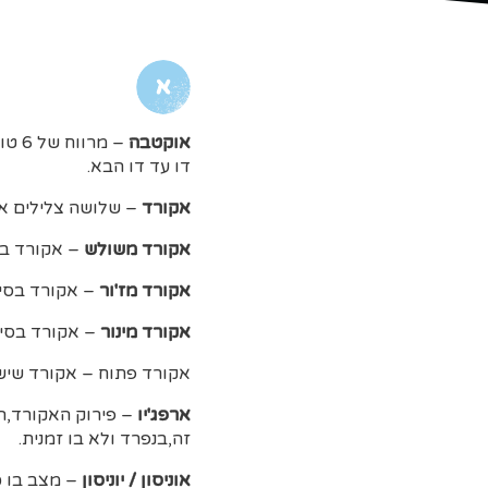
א
אוקטבה
– מרווח של 6 טונים בין תו מסוים לאותו תו הבא אחריו,לדוגמא:
דו עד דו הבא.
אקורד
– שלושה צלילים או 
אקורד משולש
– אקורד בצ
אקורד מז'ור
– אקורד בסיס
אקורד מינור
– אקורד בסיס
אקורד פתוח – אקורד שיש 
ארפג'יו
– פירוק האקורד,הת
זה,בנפרד ולא בו זמנית.
אוניסון / יוניסון
– מצב בו 