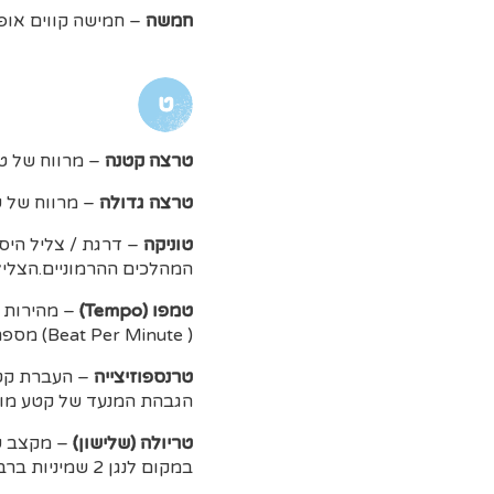
חמשה
– חמישה קווים אופ
ט
טרצה קטנה
– מרווח של טון וחצ
טרצה גדולה
– מרווח של שנ
טוניקה
– דרגת / צליל היס
המהלכים ההרמוניים.הצליל 
טמפו (Tempo)
(Beat Per Minute ) מספר הפעימות לדקה.
טרנספוזיצייה
– העברת קטע
הגבהת המנעד של קטע מוסיק
טריולה (שלישון)
– מקצב של של
במקום לנגן 2 שמיניות ברבע (רגיל) ננגן 3 שמיניות ברבע (טריולה של שמיניות).