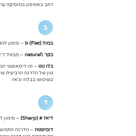
רחב באוניסון במוסיקה ערב
ב
במול b (Flat)
– סימון להנ
בקר \natural
– מבטל דיאז
בלו נוט
– תו דיסאוננטי ה
בשימוש בבלוז וג'אז.
ד
דיאז # (Sharp)
– סימון ל
דומיננטה
– הדרגה החמישית בסולם המאופיי