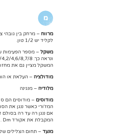
מ
מרווח
לקליד יש 1/2 טון.
משקל
– מספר הפעימות ש
ונראה כך: 4/4,3/4,2/4,6/8,7/8….
המשקל מציין גם את מחזוריות הדגש,
מודולציה
– העלאת או הור
מלודיה
– מנגינה
מודוסים
– מודוסים הם סו
המז'ורי כאשר ננגן את הס
אם ננגן רה עד רה בסולם ד
המקבלת את אקורד Dm .
מנעד
– תחום הצלילים של כ