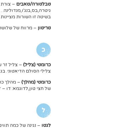
טבלטורה/טאבים
– צורת כ
גיטרה,בס,בנג'ו,מנדולינה….
בשיטה זו השורות מציינות
טריטון
– מרווח של שלושה 
כ
כרומטי (צליל)
– צליל זר ש
צלילי הסולם הדיאטוני. בג
כרומטי (מהלך)
– מהלך כרומ
של חצי טון,לדוגמא: דו – דו# – רה
ל
לגטו
– נגינה של כמה תוו