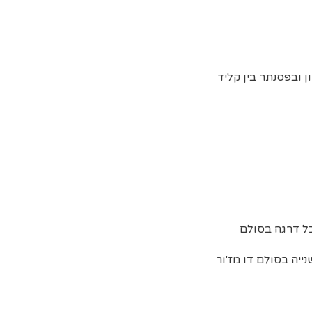
ן גובהי צלילים,את המרחק מודדים בטונים. בגיטרה,בין פסק לפסק יש 1/2 טון ובפסנתר בין קליד
כל דרגה בסולם
ייה בסולם דו מז'ור