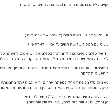
קיים עליהם כתובים התווים (במחברת תווים יש חמשות)
י המכיל שלושה תווים (דו-מיb = דו-רה-מיb )
י טונים המכיל שלושה תווים (דו-מי = דו-רה-מי)
וד של סולם מסוים.הצליל המרכזי בסולם אליו שואפים להיפתר כל 
/ דרגה שעל שמם קרוי הסולם. לדוגמא: הטוניקה של סולם דו מז'ור
 מוסיקלי ממפתח אחד למפתח אחר,נמוך או גבוה יותר מהמפתח ה
לי מסוים תוך כדי שמירה על היחס בין התווים במנגינה או האקורד
ושה תווים המנוגנים בזמן של 2 תווים,לדוגמא: