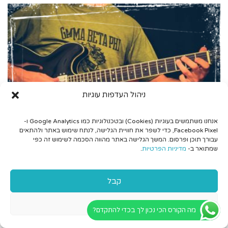
ניהול העדפות עוגיות
שיעורים חינמיים
אנחנו משתמשים בעוגיות (Cookies) ובטכנולוגיות כמו Google Analytics ו-
Facebook Pixel, כדי לשפר את חוויית הגלישה, לנתח שימוש באתר ולהתאים
פראזות גיטרה מזרחית
עבורך תוכן ופרסום. המשך הגלישה באתר מהווה הסכמה לשימוש זה כפי
שמתואר ב-
מדיניות הפרטיות
.
5 פראזות שדרכן תוכלו לעבוד על טכניקת הנגינה הים
תיכונית ולהשתמש בהן בסולו שלכם
קבל
לפרטים נוספים
דחה
מה הקורס הכי נכון לך בכדי להתקדם?