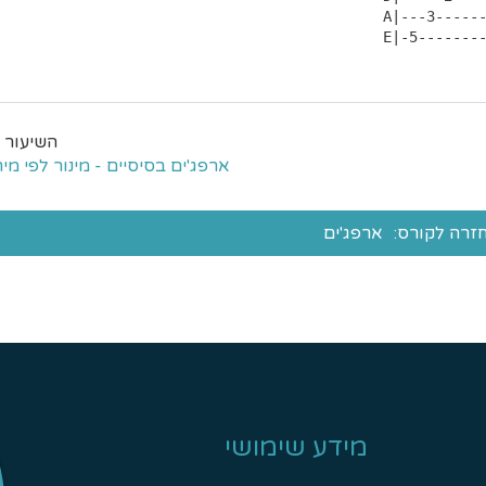
 A|---3--------------------3---3-7---------------7-------|

 E|-5-------
ארפג'ים בסיסיים - מינור לפי מית
זרה לקורס:
ארפג'ים
מידע שימושי