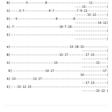
 B|---------5----------8------------------------11---------
----15------------|

 G|-----3-7--------------9-7-------------7-9-12------------
-------15-12------|

 D|---5----------------------8---------8-------------------
-------------14-12|

 A|-7--------------------------10-7-10---------------------
------------------|

 E|--------------------------------------------------------
------------------|

 e|----------------------------------15-18-15--------------
--------------|

 B|----------------------------15-17----------17-15--------
--------------|

 G|-------------------------15----------------------15-----
--------------|

 D|-------------------14-17----------------------------17-
14-------------|

 A|-13----------13-17--------------------------------------
--17-13-------|

 E|----15-12-15--------------------------------------------
--------15-12-|