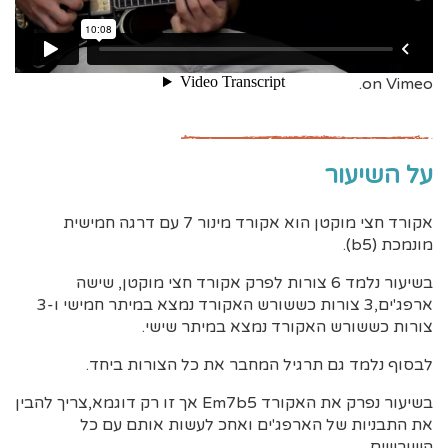
ארפג'ים של אקורד חצי מוקטן GF-A064 from omervashdi
on Vimeo.
על השיעור
אקורד חצי מוקטן הוא אקורד מינור 7 עם דרגה חמישית
מונמכת (b5).
בשיעור נלמד 6 צורות לפרק אקורד חצי מוקטן, שישה
ארפג'ים,3 צורות כששורש האקורד נמצא במיתר חמישי ו-3
צורות כששורש האקורד נמצא במיתר שישי.
לבסוף נלמד גם תרגיל המחבר את כל הצורות ביחד.
בשיעור נפרק את האקורד Em7b5 אך זו רק דוגמא,צריך להבין
את התבניות של הארפג'ים ואחכ לעשות אותם עם כל
השורשים.