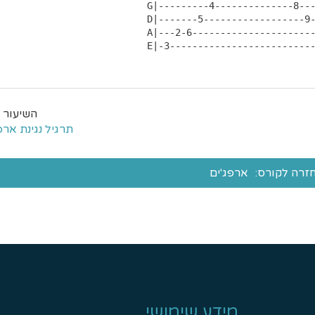
 G|---------4--------------8----------------8------------------12----------|

 D|-------5------------------9-5----------9-----------------------13-9-----|

 A|---2-6------------------------6---6-10------------------------------10--|

 E|-3-------------------------
תרגיל נגינת ארפ
זרה לקורס:
ארפג'ים
מידע שימושי