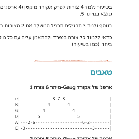
נמצא במיתר 5.
בנוסף נלמד 3 תרגילים,תרגיל המשלב את 2 הצורות בכל אחד מהמיתרים ותרגיל סיכום המשלב את כל הצורות ביחד ברצף.
כדאי ללמוד כל צורה בנפרד ולהתאמן עליה עם כל מינ
ביחד. (כמו בשיעור)
טאבים
ארפג' של אקורד Gaug-מיתר 6 צורה 1
e|-------------3-7-3------------------|

 B|-----------4-------4----------------|

 G|---------4-----------4--------------|

 D|-------5---------------5------------|

 A|---2-6-------------------6-2--------|

 E|-3---------------------------3------|