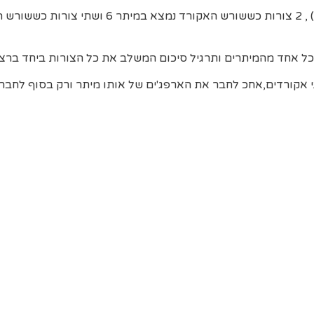
בשיעור נלמד 4 צורות לפרק אקורד מוקטן (4 ארפג'ים) , 2 צורות כששורש האקורד נמצא במיתר
י אקורדים,אחכ לחבר את הארפג'ים של אותו מיתר ורק בסוף לחבר