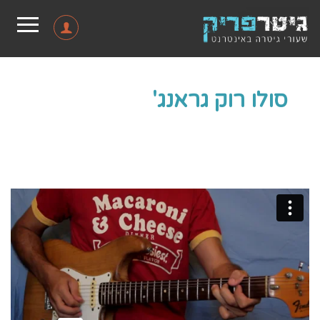
סולו רוק גראנג'