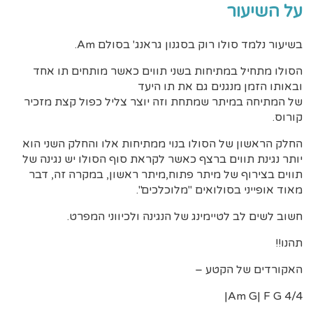
על השיעור
בשיעור נלמד סולו רוק בסגנון גראנג' בסולם Am.
הסולו מתחיל במתיחות בשני תווים כאשר מותחים תו אחד
ובאותו הזמן מנגנים גם את תו היעד
של המתיחה במיתר שמתחת וזה יוצר צליל כפול קצת מזכיר
קורוס.
החלק הראשון של הסולו בנוי ממתיחות אלו והחלק השני הוא
יותר נגינת תווים ברצף כאשר לקראת סוף הסולו יש נגינה של
תווים בצירוף של מיתר פתוח,מיתר ראשון, במקרה זה, דבר
מאוד אופייני בסולואים "מלוכלכים".
חשוב לשים לב לטיימינג של הנגינה ולכיווני המפרט.
תהנו!!
האקורדים של הקטע –
4/4 Am G| F G|