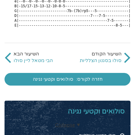
e|--0--0--0--0--0--0-0-0------------------------------|

B|-15/17-15-13-12-10-8-5------------------------------|

G|-----------------------7b-(7b)rp5---5---------------|

D|----------------------------------7---7-5-----------|

A|------------------------------------------7-5-------|

E|----------------------------------------------8-5---|
סולו בסגנון הצלליות
הבי מטאל ליין סולו
חזרה לקורס:
סולואים וקטעי נגינה
סולואים וקטעי נגינה
Collapse