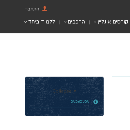
התחבר
קורסים אונליין
הרכבים
ללמוד ביחד
Collapse
עכעכעכעכ