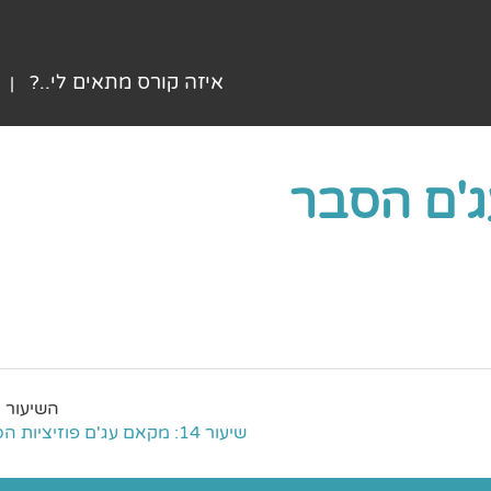
איזה קורס מתאים לי..?
שיעור 14: מקאם עג'ם פוזיציות הסולם