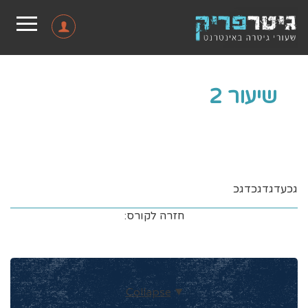
שיעור 2
גכעדגדגכדגכ
חזרה לקורס:
Collapse