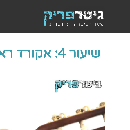
שיעור 4: אקורד ראשון והבנת דיאגרמה של אקורדים