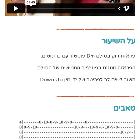
על השיעור
פראזת רוק בסולם Dm פנטטוני עם כרומטים.
הפראזה מנוגנת בפוזיצייה החמישית של הסולם.
חשוב לשים לב לפריטה של יד ימין Down Up.
טאבים
e|-------8-10-8-9-10-9-8------8---------------------|

 B|8-9-10-----------------10-9---10-9-8-10-9-8-------|

 G|--------------------------------------------10-7--|

 D|--------------------------------------------------|
