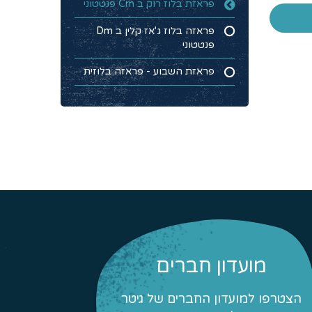
פראזת בלוז רוק ב Cm פנטטוני
פראזה בלוז ג'אז קלין ב Dm
פנטטוני
פראזת השבוע - פראזה בלוזית
מועדון חברים
הצטרפו למועדון החברים של גיטר