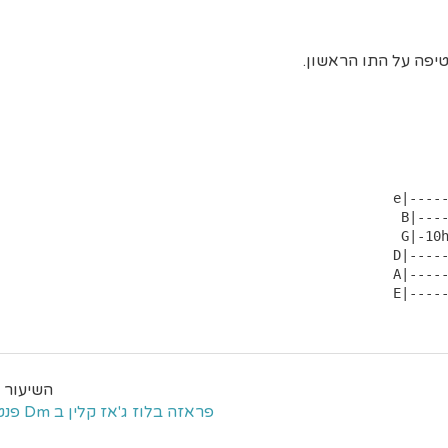
יפה על התו הראשון.
 e|-------------------------------------------------|

  B|------------------------------------------8-----|

  G|-10h11p10p8----10----8--------------------8-----|

 D|------------10----10---10p8-----8-8h10-10--------|

 A|-----------------------------10------------------|

 E|----
פראזה בלוז ג'אז קלין ב Dm פנטטוני