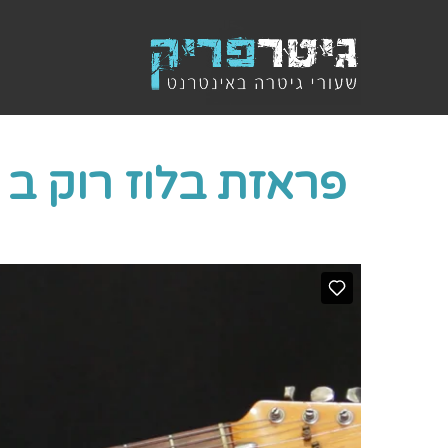
פראזת בלוז רוק ב Cm פנטטוני