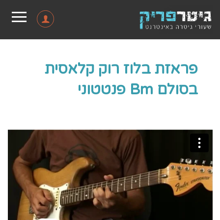
פראזת בלוז רוק קלאסית
בסולם Bm פנטטוני