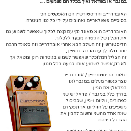
במגבר או בפדאל ואיך בכלל הם נשמעים ….
האוברדרייב והדיסטורשיין הם האפקטים הכי
בסיסיים,פופולאריים ואהובים על ידי כל נגני הגיטרה.
האוברדרייב הוא סאונד נקי עם קצת לכלוך שאפשר לשמוע גם
את הקלין של הגיטרה מבעד ללכלוך.
הדיסטורשיין זה השלב הבא אחרי אוברדרייב וזה סאונד הרבה
יותר מלוכלך עם הרבה ססטיין ,
זה הצליל המלוכלך שאפשר לשמוע בגיטרות רוק ומטאל אך
לא רק,אפשר לשמוע אותו כמעט בכל סגנון.
סאונד הדיסטורשיין / אוברדרייב
נוצר כאשר מעלים במגבר (או
בפדאל) את הגיין.
בדרך כלל במגבר / פדאל יש שני
כפתורים, ווליום ו-גיין, שכביכול
משפיעים על הווליום אך תפקידם
שונה אחד מהשני וחשוב להבין את
ההבדל ביניהם.