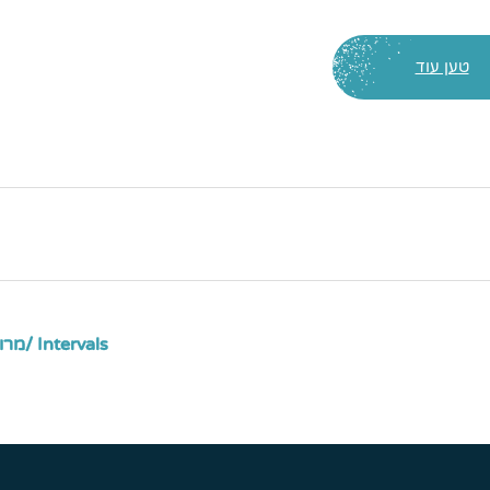
טען עוד
ה
Intervals /מרווחים