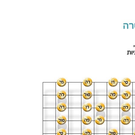
רה
ות