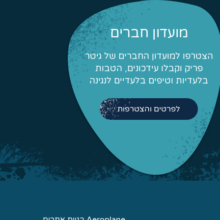
מועדון חברים
הצטרפו למועדון החברים של גיטר
פריק וקבלו עידכונים, הטבות
בלעדיות וטיפים בלעדיים לנגינה
לפרטים והצטרפות
Aeroplane בניית אתרים