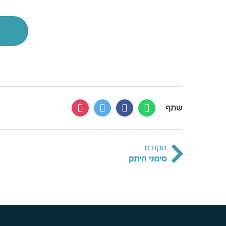
שתף
הקודם
סימני היתק