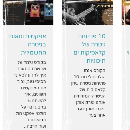
10 פתיחות
אפקטים וסאונד
גיטרה של
בגיטרה
י
קלאסיקות ים
החשמלית
תיכוניות
בקורס נלמד על
שרשרת הסאונד,
בקורס אנחנו
איך להגיע לסאונד
הולכים ללמוד 10
בסיסי טוב, נכיר
פתיחות גיטרה שהן
את האפקטים
קלאסיקות של
השונים, איך
הגיטרה המזרחית.
להשתמש
אנחנו נפרק אותן
בהם,נדבר על
ונלמד אותן צעד
מולטי אפקט מול
אחר צעד
פדאלבורד
ועוד הרבה…