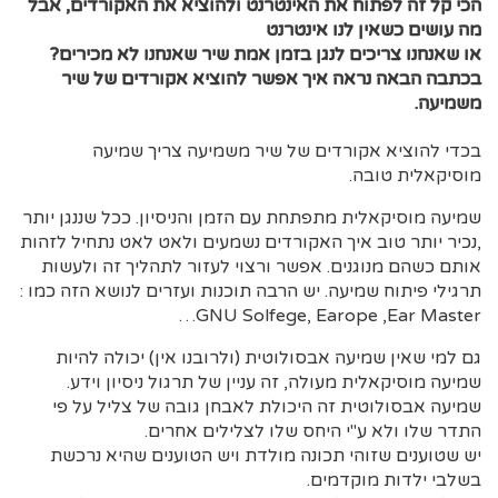
הכי קל זה לפתוח את האינטרנט ולהוציא את האקורדים, אבל
מה עושים כשאין לנו אינטרנט
או שאנחנו צריכים לנגן בזמן אמת שיר שאנחנו לא מכירים?
בכתבה הבאה נראה איך אפשר להוציא אקורדים של שיר
משמיעה.
בכדי להוציא אקורדים של שיר משמיעה צריך שמיעה
מוסיקאלית טובה.
שמיעה מוסיקאלית מתפתחת עם הזמן והניסיון. ככל שננגן יותר
,נכיר יותר טוב איך האקורדים נשמעים ולאט לאט נתחיל לזהות
אותם כשהם מנוגנים. אפשר ורצוי לעזור לתהליך זה ולעשות
תרגילי פיתוח שמיעה. יש הרבה תוכנות ועזרים לנושא הזה כמו :
GNU Solfege, Earope ,Ear Master…
גם למי שאין שמיעה אבסולוטית (ולרובנו אין) יכולה להיות
שמיעה מוסיקאלית מעולה, זה עניין של תרגול ניסיון וידע.
שמיעה אבסולוטית זה היכולת לאבחן גובה של צליל על פי
התדר שלו ולא ע"י היחס שלו לצלילים אחרים.
יש שטוענים שזוהי תכונה מולדת ויש הטוענים שהיא נרכשת
בשלבי ילדות מוקדמים.