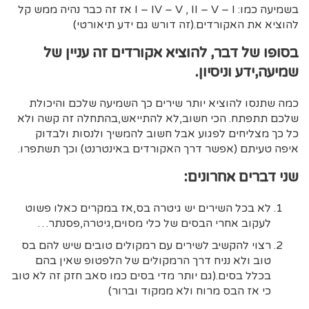
בשמיעה כמו: I – IV – V , II – V – I אז זה כבר נהיה ממש קל
להוציא את האקורדים.(זה דורש גם ידע תיאורטי)
בסופו של דבר, להוציא אקורדים זה עניין של
שמיעה,ידע וניסיון.
כמה שתנסו להוציא יותר שירים כך השמיעה שלכם והיכולת
שלכם תתפתח. הכי חשוב,לא להתייאש,בהתחלה זה קשה ולא
כל כך מצליחים לפגוע אבל חשוב להמשיך ולנסות ולבדוק
איפה טעיתם (אפשר דרך האקורדים באינטרנט) וכך תשתפרו.
שני דברים אחרונים:
לא בכל השירים יש גיטרה בס,אז במקרים כאלו פשוט
לעקוב אחרי הבסים של כלי מסוים,גיטרה,פסנתר…
רצוי להקשיב לשירים עם רמקולים טובים שיש להם בס
טוב ולא נניח דרך הרמקולים של הלפטופ שאין בהם
בכלל בסים.(גם יותר מדי בסים כמו סאב חזק זה לא טוב
כי אז הבס מרוח ולא ממקוד וברור)