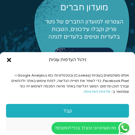
מועדון חברים
הצטרפו למועדון החברים של גיטר
פריק וקבלו עידכונים, הטבות
בלעדיות וטיפים בלעדיים לנגינה
לפרטים והצטרפות
ניהול העדפות עוגיות
אנחנו משתמשים בעוגיות (Cookies) ובטכנולוגיות כמו Google Analytics ו-
Facebook Pixel, כדי לשפר את חוויית הגלישה, לנתח שימוש באתר ולהתאים
עבורך תוכן ופרסום. המשך הגלישה באתר מהווה הסכמה לשימוש זה כפי
שמתואר ב-
מדיניות הפרטיות
.
© 2026 כל הזכויות שמורות לגיטר פריק - לימוד גיטרה אונליין
קבל
והרכבים מונחים
דחה
מה הקורס הכי נכון לך בכדי להתקדם?
Aeroplane בניית אתרים