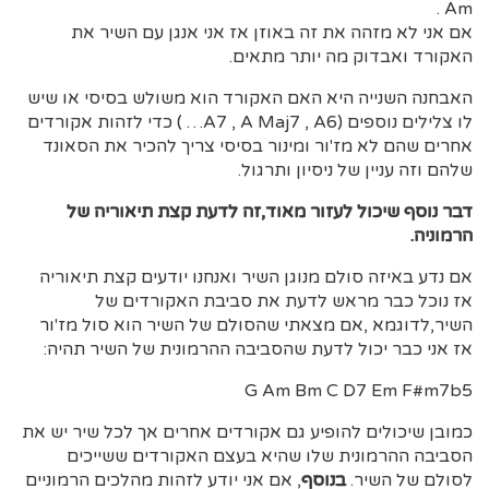
Am .
אם אני לא מזהה את זה באוזן אז אני אנגן עם השיר את
האקורד ואבדוק מה יותר מתאים.
האבחנה השנייה היא האם האקורד הוא משולש בסיסי או שיש
לו צלילים נוספים (A7 , A Maj7 , A6… ) כדי לזהות אקורדים
אחרים שהם לא מז'ור ומינור בסיסי צריך להכיר את הסאונד
שלהם וזה עניין של ניסיון ותרגול.
דבר נוסף שיכול לעזור מאוד,זה לדעת קצת תיאוריה של
הרמוניה.
אם נדע באיזה סולם מנוגן השיר ואנחנו יודעים קצת תיאוריה
אז נוכל כבר מראש לדעת את סביבת האקורדים של
השיר,לדוגמא ,אם מצאתי שהסולם של השיר הוא סול מז'ור
אז אני כבר יכול לדעת שהסביבה ההרמונית של השיר תהיה:
G Am Bm C D7 Em F#m7b5
כמובן שיכולים להופיע גם אקורדים אחרים אך לכל שיר יש את
הסביבה ההרמונית שלו שהיא בעצם האקורדים ששייכים
לסולם של השיר.
בנוסף
, אם אני יודע לזהות מהלכים הרמוניים