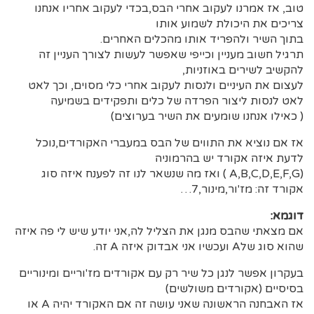
טוב, אז אמרנו לעקוב אחרי הבס,בכדי לעקוב אחריו אנחנו
צריכים את היכולת לשמוע אותו
בתוך השיר ולהפריד אותו מהכלים האחרים.
תרגיל חשוב מעניין וכייפי שאפשר לעשות לצורך העניין זה
להקשיב לשירים באוזניות,
לעצום את העיניים ולנסות לעקוב אחרי כלי מסוים, וכך לאט
לאט לנסות ליצור הפרדה של כלים ותפקידים בשמיעה
( כאילו אנחנו שומעים את השיר בערוצים)
אז אם נוציא את התווים של הבס במעברי האקורדים,נוכל
לדעת איזה אקורד יש בהרמוניה
(A,B,C,D,E,F,G ) ואז מה שנשאר לנו זה לפענח איזה סוג
אקורד זה: מז'ור,מינור,7…
דוגמא:
אם מצאתי שהבס מנגן את הצליל לה,אני יודע שיש לי פה איזה
שהוא סוג שלA ועכשיו אני אבדוק איזה A זה.
בעקרון אפשר לנגן כל שיר רק עם אקורדים מז'וריים ומינוריים
בסיסיים (אקורדים משולשים)
אז האבחנה הראשונה שאני עושה זה אם האקורד יהיה A או