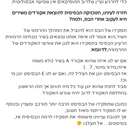
כדי להרגיע נציין שלרוב המוסיקאים אין שמיעה אבסולוטית.
חזרה לעינינו, הטכניקה הבסיסית להוצאת אקורדים משירים
היא לעקוב אחרי הבס, ולמה?
תפקידו של הבס הוא להוביל את המהלך ההרמוני של
השיר,הוא אומר לנו איפה אנחנו נמצאים בשיר מבחינה הרמונית.
הרעיון הבסיסי בתפקידו הוא לנגן את שורשי האקורדים של
ההרמוניה,
לדוגמא
:
אם יש לנו איזה שהוא אקורד A בשיר (ולא משנה
איזה,מז'ור,מינור, 7…)
אז הבסיסט ינגן את הצליל לה, ואם יש לנו E הבסיסט ינגן מי
וכו'.
סביר להניח שהוא ינגן עוד כל מיני תווים אך התו הראשון
בהחלפת האקורד לרוב יהיה שורש האקורד.
כמובן שתפקידו של הבסיסט הרבה יותר מורכב ומעניין ובנוסף
יש לו תפקיד ריתמי מאוד חשוב,
אך לטובת עניינינו פישטתי את תפקידו לרמה הבסיסית אז,
בסיסטים… אל תעלבו