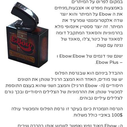
במקום לפרוט על המיתרים
באמצעות מפרט או אצבעות,מניחים
את ה Ebow על המיתר והוא יוצר
שדה אלקטרומגנטי שמרעיד את
המיתר. זה יוצר ססטיין אינסופי מלא
בהרמוניות והסאונד המתקבל דומה
לסאונד של כינור,צ'לו ,סאונד של
נגינה עם קשת.
ישנם שני דגמים של Ebow:Ebow ו
– Ebow Plus.
ההבדל ביניהם הוא שבגרסת הפלוס
יש שני מודים, האחד הוא המצב הרגיל שנותן את הטונים
היסודיים (ה- Ebow הרגיל) והמצב השני שהוא בעצם התוספת
למכשיר שנותן את ההרמוניות של הצלילים היסודיים ובכך גורם
לצלילים עיליים גבוהים.
הגרסה הנמכרת כיום בעיקר זו גרסת הפלוס והמכשיר עולה
100$ באיביי כולל משלוח.
ה- Ebow מאוד נפוץ ואפשר לשמוע אותו בהרבה שירים