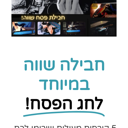
חבילה שווה
במיוחד
לחג הפסח!